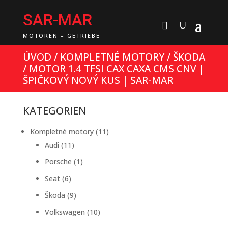
SAR-MAR
MOTOREN – GETRIEBE
ÚVOD
/
KOMPLETNÉ MOTORY
/
ŠKODA
/ MOTOR 1.4 TFSI CAX CAXA CMS CNV |
ŠPIČKOVÝ NOVÝ KUS | SAR-MAR
KATEGORIEN
11
Kompletné motory
11
11
Produkte
Audi
11
Produkte
1
Porsche
1
Produkt
6
Seat
6
Produkte
9
Škoda
9
Produkte
10
Volkswagen
10
Produkte